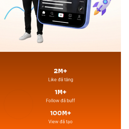
2M+
Like đã tăng
1M+
Follow đã buff
100M+
View đã tạo