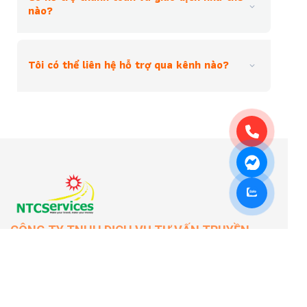
nào?
Tôi có thể liên hệ hỗ trợ qua kênh nào?
CÔNG TY TNHH DỊCH VỤ TƯ VẤN TRUYỀN
THÔNG QUỐC GIA
Địa chỉ: 80 Đường 47, Phường Tân Thuận, TPHCM
Hotline:
028.6680.8675