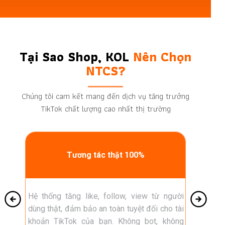
Tại Sao Shop, KOL
Nên Chọn
NTCS?
Chúng tôi cam kết mang đến dịch vụ tăng trưởng
TikTok chất lượng cao nhất thị trường
Tốc độ siêu nhanh 24h
người
Like, follow, view được cập nhật ngay trong
Cam kết
ho tài
vòng 24 giờ sau khi đặt hàng. Hệ thống tự
khóa tài
không
động xử lý nhanh chóng, không cần chờ đợi
TikTok. 