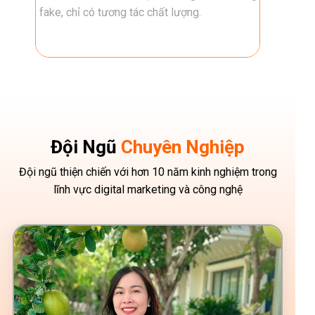
lâu, giúp video của bạn viral ngay lập tức.
bảo vệ n
Đội Ngũ
Chuyên Nghiệp
Đội ngũ thiện chiến với hơn 10 năm kinh nghiệm trong
lĩnh vực digital marketing và công nghệ