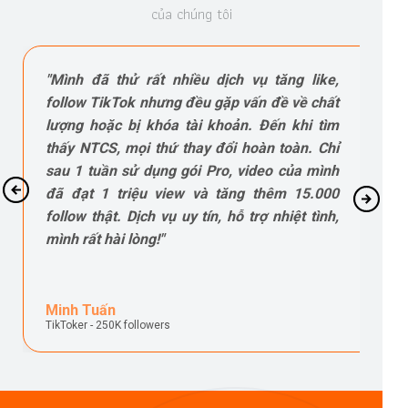
của chúng tôi
"Là chủ shop kinh doanh thời trang trên
TikTok, mình cần tăng độ phủ sóng nhanh
chóng để tiếp cận khách hàng. NTCS đã
giúp mình tăng 10.000 view cho mỗi video
quảng cáo sản phẩm, nhờ đó doanh số tăng
gấp 3 lần chỉ sau 2 tuần. Giá cả hợp lý, kết
quả vượt mong đợi. Chắc chắn sẽ sử dụng
dịch vụ dài lâu!"
Thu Hằng
Chủ shop thời trang online