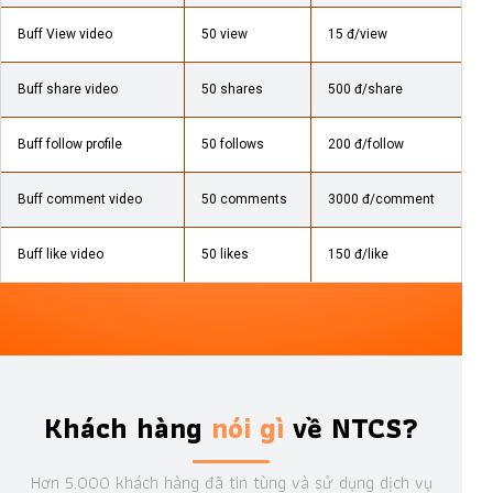
Buff View video
50 view
15 đ/view
Buff share video
50 shares
500 đ/share
Buff follow profile
50 follows
200 đ/follow
Buff comment video
50 comments
3000 đ/comment
Buff like video
50 likes
150 đ/like
Khách hàng
nói gì
về NTCS?
Hơn 5.000 khách hàng đã tin tùng và sử dụng dịch vụ