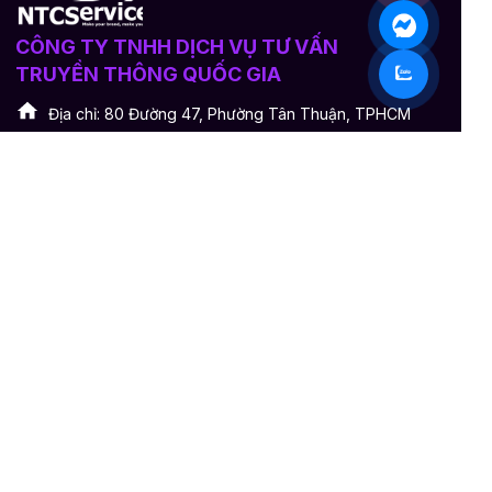
CÔNG TY TNHH DỊCH VỤ TƯ VẤN
TRUYỀN THÔNG QUỐC GIA
Địa chỉ: 80 Đường 47, Phường Tân Thuận, TPHCM
Hotline:
028.6680.8675
Email:
ntcs.co@gmail.com
Website:
https://www.ntcs.vn
MSDN: 0312846503 - Giám đốc: Bùi Thị Kiều Oanh
Dịch vụ khác
Quảng cáo Livestream Facebook
Seeding tăng Like, Comment Facebook
Thuê Group để bán hàng
Tăng Like, tăng follow, buff view Tiktok